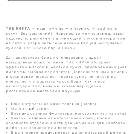
В КОРЗИНУ
— наш гимн лету и чтению («reading is
THE КНИГА
sexy», без сомнений). Наконец-то можно замедлиться,
отдохнуть, расчехлить длиннющий список литературы
на лето и разрешить себе часами бесцельно гулять с
сумкой THE КНИГА под мышкой.
Для аксессуара была использована гладкая
натуральная кожа телёнка. THE КНИГА обладает
эффектом мягкой и жёсткой сумки одновременно (нет
дилеммы выбора переплёта). Дополнительный ремень
в комплекте позволяет носить сумку не только на
плече, но и в формате кросс-боди. Как и все
аксессуары THЕ, каждый экземпляр сделан
российскими мастерами вручную.
100% натуральная кожа телёнка (наппа)
Магнитный замок
Брендированная фурнитура, изготовленная на заказ
Внутри: отделка из натуральной кожи; кроме
основного отделения есть два кармашка для карточек,
любовных записок или паспорта
В комплекте предусмотрен дополнительный ремень