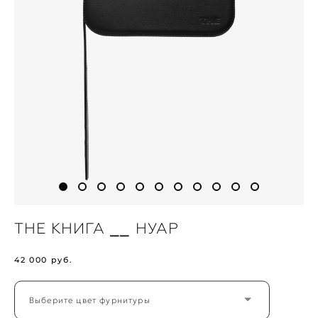
THE КНИГА ⎯⎯ НУАР
42 000 pуб.
Выберите цвет фурнитуры