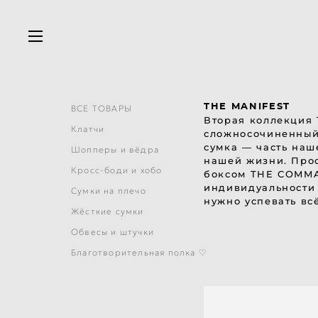
THE MANIFEST
ВСЕ ТОВАРЫ
Вторая коллекция 
Клатчи
сложносочиненный 
сумка — часть на
Шопперы и вёдра
нашей жизни. Прос
Кросс-боди и хобо
боксом THE COMMA 
индивидуальности 
Сумки на плечо
нужно успевать вс
Жёсткие сумки
Обвесы и штучки
Благотворительная полка ♡