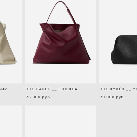
БИР
THE ПАКЕТ ⎯⎯ КЛЮКВА
THE КУЛЁК ⎯⎯ У
36 000 pуб.
30 000 pуб.