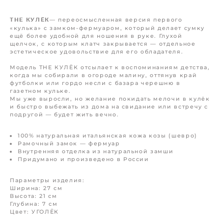
— переосмысленная версия первого
THE КУЛЁК
«кулька» с замком-фермуаром, который делает сумку
ещё более удобной для ношения в руке. Глухой
щелчок, с которым клатч закрывается — отдельное
эстетическое удовольствие для его обладателя.
Модель THE КУЛЁК отсылает к воспоминаниям детства,
когда мы собирали в огороде малину, оттянув край
футболки или гордо несли с базара черешню в
газетном кульке.
Мы уже выросли, но желание покидать мелочи в кулёк
и быстро выбежать из дома на свидание или встречу с
подругой — будет жить вечно.
100% натуральная итальянская кожа козы (шевро)
Рамочный замок — фермуар
Внутренняя отделка из натуральной замши
Придумано и произведено в России
Параметры изделия:
Ширина: 27 см
Высота: 21 см
Глубина: 7 см
Цвет: УГОЛЁК